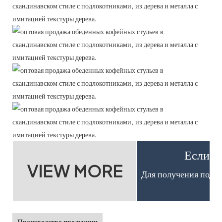
Если в
VIEW MORE
Для получения подро
Производство продукции