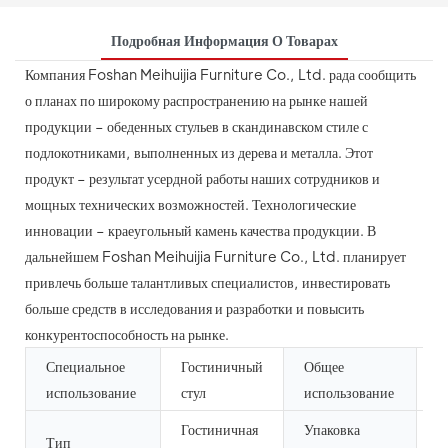
Подробная Информация О Товарах
Компания Foshan Meihuijia Furniture Co., Ltd. рада сообщить
о планах по широкому распространению на рынке нашей
продукции – обеденных стульев в скандинавском стиле с
подлокотниками, выполненных из дерева и металла. Этот
продукт – результат усердной работы наших сотрудников и
мощных технических возможностей. Технологические
инновации – краеугольный камень качества продукции. В
дальнейшем Foshan Meihuijia Furniture Co., Ltd. планирует
привлечь больше талантливых специалистов, инвестировать
больше средств в исследования и разработки и повысить
конкурентоспособность на рынке.
Специальное
Гостиничный
Общее
К
использование
стул
использование
м
Гостиничная
Упаковка
Тип
Я