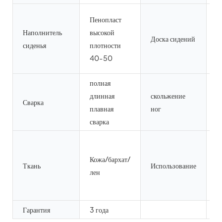
Ф
Пенопласт
в
Наполнитель
высокой
Доска сидений
к
сиденья
плотности
т
40-50
м
полная
З
длинная
скольжение
Сварка
з
плавная
ног
п
сварка
М
ц
Кожа/бархат/
Ткань
Использование
р
лен
б
з
Гарантия
3 года