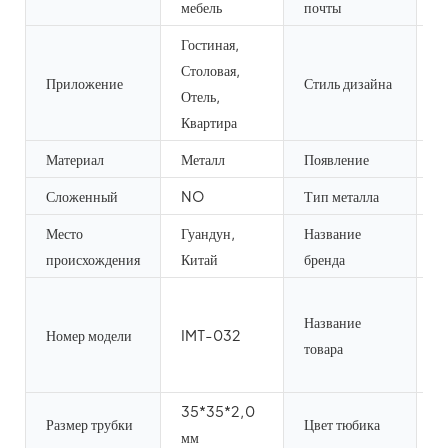
мебель
почты
Гостиная,
Столовая,
Приложение
Стиль дизайна
С
Отель,
Квартира
Материал
Металл
Появление
С
Сложенный
NO
Тип металла
а
Место
Гуандун,
Название
M
происхождения
Китай
бренда
И
Название
д
Номер модели
IMT-032
товара
о
с
35*35*2,0
о
Размер трубки
Цвет тюбика
мм
д