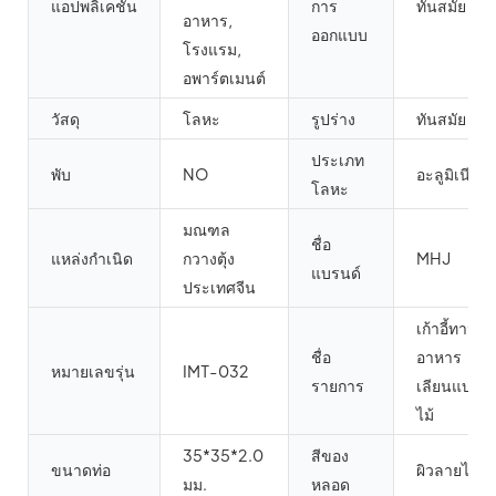
แอปพลิเคชัน
การ
ทันสมัย
อาหาร,
ออกแบบ
โรงแรม,
อพาร์ตเมนต์
วัสดุ
โลหะ
รูปร่าง
ทันสมัย
ประเภท
พับ
NO
อะลูมิเนียม
โลหะ
มณฑล
ชื่อ
แหล่งกำเนิด
กวางตุ้ง
MHJ
แบรนด์
ประเทศจีน
เก้าอี้ทาน
ชื่อ
อาหาร
หมายเลขรุ่น
IMT-032
รายการ
เลียนแบบ
ไม้
35*35*2.0
สีของ
ขนาดท่อ
ผิวลายไม้
มม.
หลอด