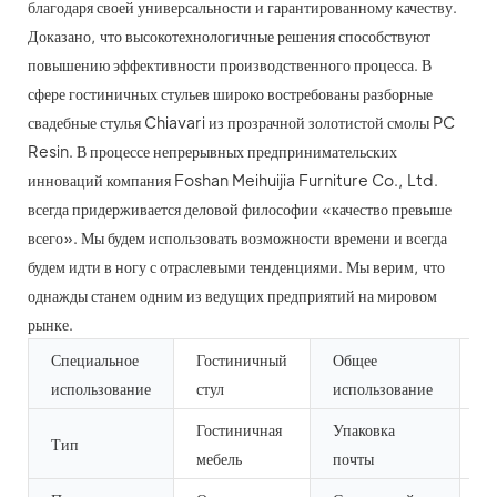
благодаря своей универсальности и гарантированному качеству.
Доказано, что высокотехнологичные решения способствуют
повышению эффективности производственного процесса. В
сфере гостиничных стульев широко востребованы разборные
свадебные стулья Chiavari из прозрачной золотистой смолы PC
Resin. В процессе непрерывных предпринимательских
инноваций компания Foshan Meihuijia Furniture Co., Ltd.
всегда придерживается деловой философии «качество превыше
всего». Мы будем использовать возможности времени и всегда
будем идти в ногу с отраслевыми тенденциями. Мы верим, что
однажды станем одним из ведущих предприятий на мировом
рынке.
Специальное
Гостиничный
Общее
К
использование
стул
использование
м
Гостиничная
Упаковка
Тип
Я
мебель
почты