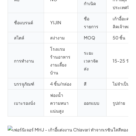
กำเนิด
ประเทศจีน
ชื่อ
เก้าอี้อะคริ
ชื่อแบรนด์
YIJIN
รายการ
ลิคเจ้าหญิง
สไตล์
สง่างาม
MOQ
50 ชิ้น
โรงแรม
ระยะ
ร้านอาหาร
การทำงาน
เวลาจัด
15-25 วัน
งานเลี้ยง
ส่ง
บ้าน
บรรจุุภัณฑ์
4 ชิ้น/กล่อง
สี
ไม่จำเป็น
ฟองน้ำ
เบาะรองนั่ง
ความหนา
ออกแบบ
รูปถ่าย
แน่นสูง