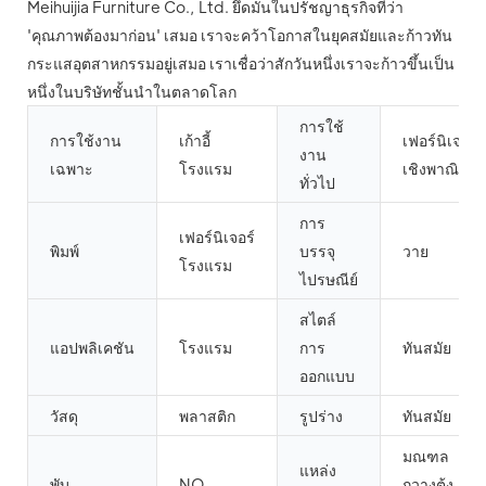
Meihuijia Furniture Co., Ltd. ยึดมั่นในปรัชญาธุรกิจที่ว่า
'คุณภาพต้องมาก่อน' เสมอ เราจะคว้าโอกาสในยุคสมัยและก้าวทัน
กระแสอุตสาหกรรมอยู่เสมอ เราเชื่อว่าสักวันหนึ่งเราจะก้าวขึ้นเป็น
หนึ่งในบริษัทชั้นนำในตลาดโลก
การใช้
การใช้งาน
เก้าอี้
เฟอร์นิเจอร์
งาน
เฉพาะ
โรงแรม
เชิงพาณิชย์
ทั่วไป
การ
เฟอร์นิเจอร์
พิมพ์
บรรจุ
วาย
โรงแรม
ไปรษณีย์
สไตล์
แอปพลิเคชัน
โรงแรม
การ
ทันสมัย
ออกแบบ
วัสดุ
พลาสติก
รูปร่าง
ทันสมัย
มณฑล
แหล่ง
พับ
NO
กวางตุ้ง