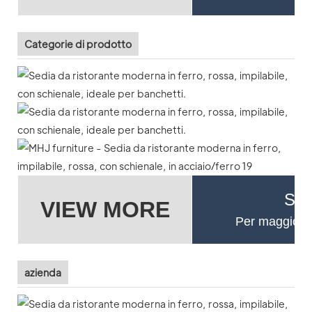
Categorie di prodotto
Se 
VIEW MORE
Per maggiori d
azienda