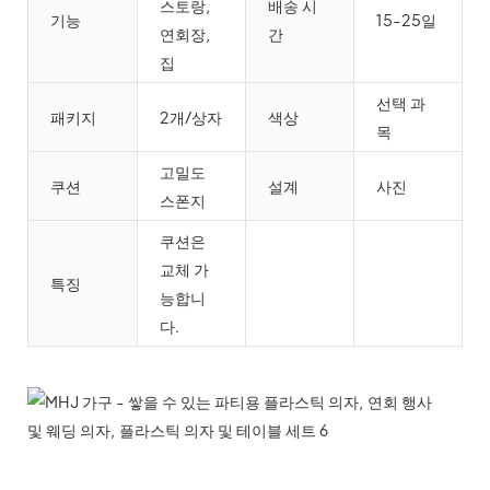
스토랑,
배송 시
기능
15-25일
연회장,
간
집
선택 과
패키지
2개/상자
색상
목
고밀도
쿠션
설계
사진
스폰지
쿠션은
교체 가
특징
능합니
다.