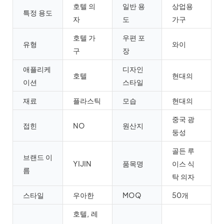
호텔 의
일반 용
상업용
특정 용도
자
도
가구
호텔 가
우편 포
유형
와이
구
장
애플리케
디자인
호텔
현대의
이션
스타일
재료
플라스틱
모습
현대의
중국 광
접힌
NO
원산지
둥성
골든 루
브랜드 이
YIJIN
품목명
이스 식
름
탁 의자
스타일
우아한
MOQ
50개
호텔, 레