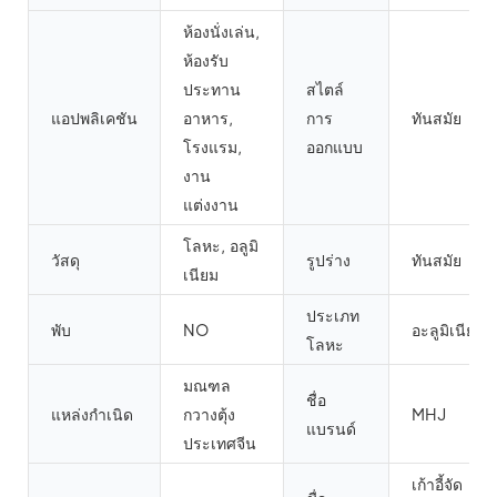
ห้องนั่งเล่น,
ห้องรับ
ประทาน
สไตล์
แอปพลิเคชัน
อาหาร,
การ
ทันสมัย
โรงแรม,
ออกแบบ
งาน
แต่งงาน
โลหะ, อลูมิ
วัสดุ
รูปร่าง
ทันสมัย
เนียม
ประเภท
พับ
NO
อะลูมิเนียม
โลหะ
มณฑล
ชื่อ
แหล่งกำเนิด
กวางตุ้ง
MHJ
แบรนด์
ประเทศจีน
เก้าอี้จัด