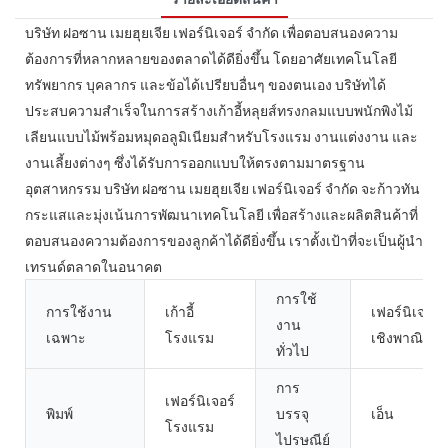
บริษัท ฝอซาน เมยฮุยเจีย เฟอร์นิเจอร์ จำกัด เพื่อตอบสนองความ
ต้องการที่หลากหลายของตลาดได้ดียิ่งขึ้น โดยอาศัยเทคโนโลยี
ทรัพยากร บุคลากร และข้อได้เปรียบอื่นๆ ของตนเอง บริษัทได้
ประสบความสำเร็จในการสร้างเก้าอี้หลุยส์ทรงกลมแบบพนักพิงไม้
เลียนแบบไม้พร้อมหมุดอลูมิเนียมสำหรับโรงแรม งานแต่งงาน และ
งานเลี้ยงต่างๆ ซึ่งได้รับการออกแบบให้ตรงตามมาตรฐาน
อุตสาหกรรม บริษัท ฝอซาน เมยฮุยเจีย เฟอร์นิเจอร์ จำกัด จะก้าวทัน
กระแสและมุ่งเน้นการพัฒนาเทคโนโลยี เพื่อสร้างและผลิตสินค้าที่
ตอบสนองความต้องการของลูกค้าได้ดียิ่งขึ้น เราตั้งเป้าที่จะเป็นผู้นำ
เทรนด์ตลาดในอนาคต
การใช้
การใช้งาน
เก้าอี้
เฟอร์นิเจอร์
งาน
เฉพาะ
โรงแรม
เชิงพาณิชย์
ทั่วไป
การ
เฟอร์นิเจอร์
พิมพ์
บรรจุ
เอ็น
โรงแรม
ไปรษณีย์