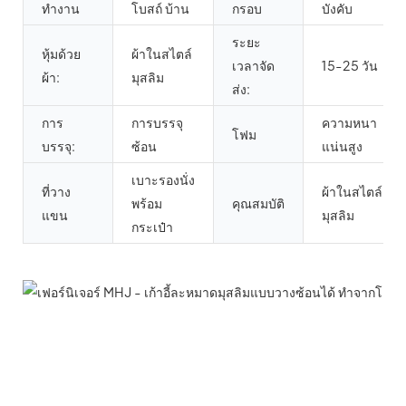
ทำงาน
โบสถ์ บ้าน
กรอบ
บังคับ
ระยะ
หุ้มด้วย
ผ้าในสไตล์
เวลาจัด
15-25 วัน
ผ้า:
มุสลิม
ส่ง:
การ
การบรรจุ
ความหนา
โฟม
บรรจุ:
ซ้อน
แน่นสูง
เบาะรองนั่ง
ที่วาง
ผ้าในสไตล์
พร้อม
คุณสมบัติ
แขน
มุสลิม
กระเป๋า