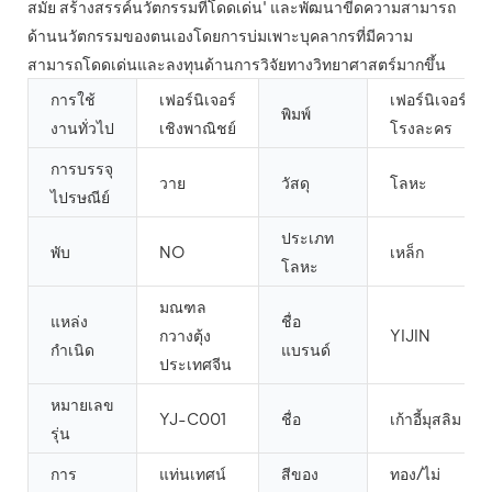
สมัย สร้างสรรค์นวัตกรรมที่โดดเด่น' และพัฒนาขีดความสามารถ
ด้านนวัตกรรมของตนเองโดยการบ่มเพาะบุคลากรที่มีความ
สามารถโดดเด่นและลงทุนด้านการวิจัยทางวิทยาศาสตร์มากขึ้น
การใช้
เฟอร์นิเจอร์
เฟอร์นิเจอร์
พิมพ์
งานทั่วไป
เชิงพาณิชย์
โรงละคร
การบรรจุ
วาย
วัสดุ
โลหะ
ไปรษณีย์
ประเภท
พับ
NO
เหล็ก
โลหะ
มณฑล
แหล่ง
ชื่อ
กวางตุ้ง
YIJIN
กำเนิด
แบรนด์
ประเทศจีน
หมายเลข
YJ-C001
ชื่อ
เก้าอี้มุสลิม
รุ่น
การ
แท่นเทศน์
สีของ
ทอง/ไม่