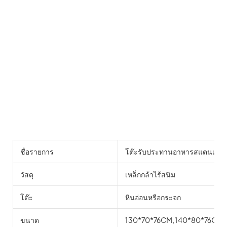
ชื่อรายการ
โต๊ะรับประทานอาหารสแตนเลส
วัสดุ
เหล็กกล้าไร้สนิม
โต๊ะ
หินอ่อนหรือกระจก
ขนาด
130*70*76CM,140*80*76CM,