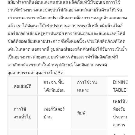
สมัย ​​ทำจากหินอ่อนและสแตนเลส ผลิตภัณฑ์นี้มีขอบเขตการใช้
งานที่กว้างขวางและปัจจุบันใช้กันอย่างแพร่หลายในด้านโต๊ะรับ
ประทานอาหาร หลังจากประเมินความต้องการของลูกค้าและตลาด
แล้ว เราได้พัฒนาโต๊ะรับประทานอาหารทรงสี่เหลี่ยมผืนผ้าสไตล์
นอร์ดิกอิตาเลียนหรูหราทันสมัย ​​ทำจากหินอ่อนและสแตนเลส ให้มี
ข้อดีที่ยอดเยี่ยมหลายประการ ซึ่งทั้งหมดนี้จะช่วยให้ผลิตภัณฑ์โดด
เด่นในตลาด นอกจากนี้ รูปลักษณ์ของผลิตภัณฑ์ยังได้รับการเน้นย้ำ
เป็นอย่างมาก นักออกแบบสร้างสรรค์ของเราทำให้ผลิตภัณฑ์มี
เอกลักษณ์เฉพาะตัวในด้านรูปลักษณ์ โดยติดตามเทรนด์
อุตสาหกรรมล่าสุดอย่างใกล้ชิด
กระจก, พื้น
การใช้งาน
DINING
คุณสมบัติ
โต๊ะหินอ่อน
เฉพาะ
TABLE
เฟอร์นิเจอร์
การใช้
เฟอร์นิเจอร์
ห้องรับ
พิมพ์
งานทั่วไป
บ้าน
ประทาน
อาหาร