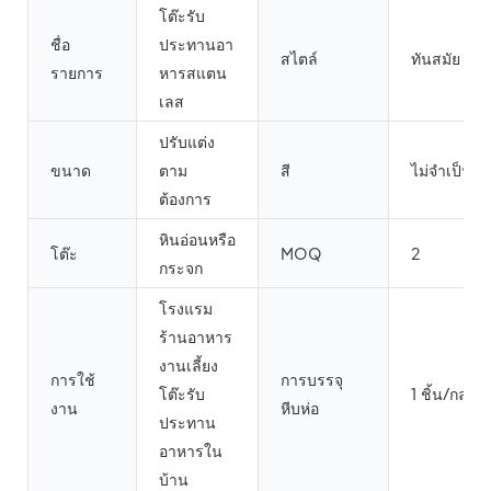
โต๊ะรับ
ชื่อ
ประทานอา
สไตล์
ทันสมัย
รายการ
หารสแตน
เลส
ปรับแต่ง
ขนาด
ตาม
สี
ไม่จำเป็น
ต้องการ
หินอ่อนหรือ
โต๊ะ
MOQ
2
กระจก
โรงแรม
ร้านอาหาร
งานเลี้ยง
การใช้
การบรรจุ
โต๊ะรับ
1 ชิ้น/กล่อง
งาน
หีบห่อ
ประทาน
อาหารใน
บ้าน