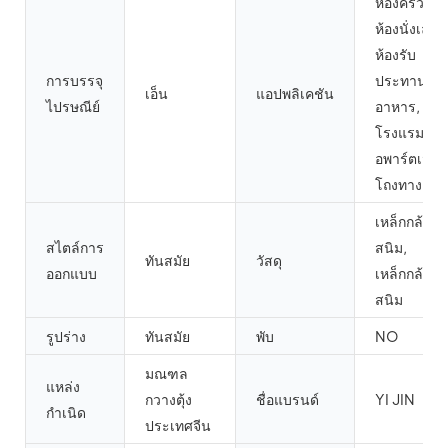
ห้องครัว,
ห้องนั่งเล่น,
ห้องรับ
การบรรจุ
ประทาน
เอ็น
แอปพลิเคชัน
ไปรษณีย์
อาหาร,
โรงแรม,
อพาร์ตเมนต
โถงทางเดิน
เหล็กกล้าไร้
สไตล์การ
สนิม,
ทันสมัย
วัสดุ
ออกแบบ
เหล็กกล้าไร้
สนิม
รูปร่าง
ทันสมัย
พับ
NO
มณฑล
แหล่ง
กวางตุ้ง
ชื่อแบรนด์
YI JIN
กำเนิด
ประเทศจีน