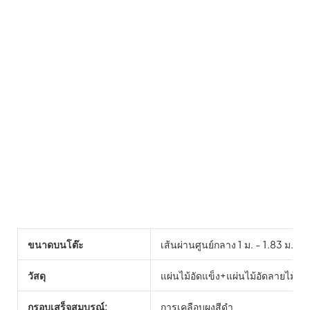
ขนาดบนโต๊ะ
เส้นผ่านศูนย์กลาง 1 ม. - 1.83 ม.
วัสดุ
แผ่นไม้อัดแข็ง+แผ่นไม้อัดลายไม้+ซ
กรอบเสร็จสมบูรณ์:
การเคลือบผงสีดำ