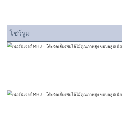
โชว์รูม