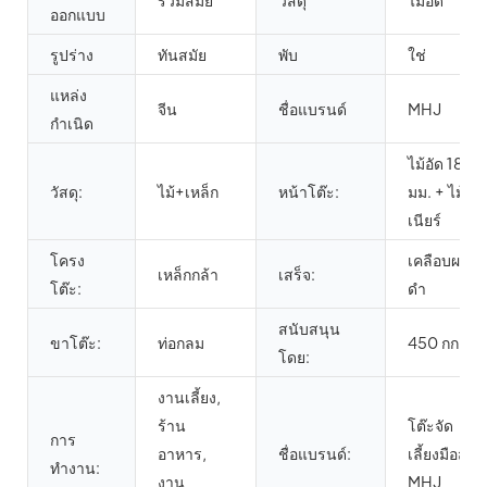
ร่วมสมัย
วัสดุ
ไม้อัด
ออกแบบ
รูปร่าง
ทันสมัย
พับ
ใช่
แหล่ง
จีน
ชื่อแบรนด์
MHJ
กำเนิด
ไม้อัด 18
วัสดุ:
ไม้+เหล็ก
หน้าโต๊ะ:
มม. + ไม้วี
เนียร์
โครง
เคลือบผงสี
เหล็กกล้า
เสร็จ:
โต๊ะ:
ดำ
สนับสนุน
ขาโต๊ะ:
ท่อกลม
450 กก.
โดย:
งานเลี้ยง,
ร้าน
โต๊ะจัด
การ
อาหาร,
ชื่อแบรนด์:
เลี้ยงมือสอง
ทำงาน:
งาน
MHJ