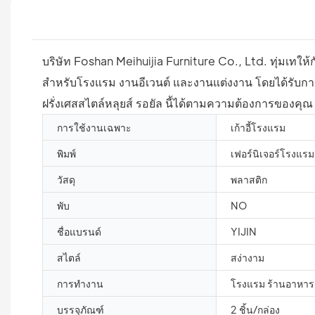
บริษัท Foshan Meihuijia Furniture Co., Ltd. ทุ่มเทให
สำหรับโรงแรม งานอีเวนต์ และงานแต่งงาน โดยได้รับก
ฝรั่งเศสสไตล์หลุยส์ รอยัล นี้ได้ตามความต้องการของคุณ
การใช้งานเฉพาะ
เก้าอี้โรงแรม
พิมพ์
เฟอร์นิเจอร์โรงแรม
วัสดุ
พลาสติก
พับ
NO
ชื่อแบรนด์
YIJIN
สไตล์
สง่างาม
การทำงาน
โรงแรม ร้านอาหาร ง
บรรจุุภัณฑ์
2 ชิ้น/กล่อง