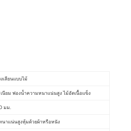
ี้ยงเลียนแบบไม้
เนียม ฟองน้ำความหนาแน่นสูง ไม้อัดเนื้อแข็ง
0 มม.
าแน่นสูงหุ้มด้วยผ้าหรือหนัง