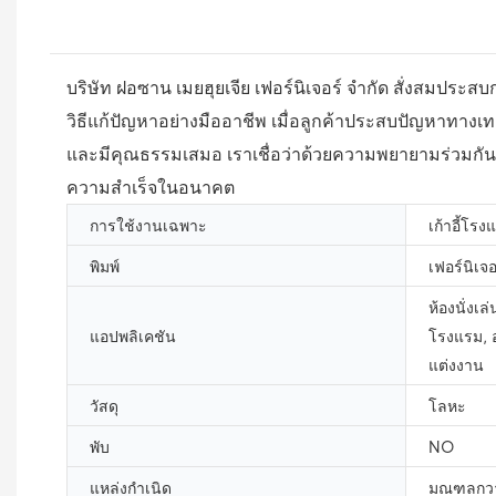
บริษัท ฝอซาน เมยฮุยเจีย เฟอร์นิเจอร์ จำกัด สั่งส
วิธีแก้ปัญหาอย่างมืออาชีพ เมื่อลูกค้าประสบปัญหาทางเทคนิ
และมีคุณธรรมเสมอ เราเชื่อว่าด้วยความพยายามร่วมก
ความสำเร็จในอนาคต
การใช้งานเฉพาะ
เก้าอี้โรง
พิมพ์
เฟอร์นิเจ
ห้องนั่งเ
แอปพลิเคชัน
โรงแรม, อ
แต่งงาน
วัสดุ
โลหะ
พับ
NO
แหล่งกำเนิด
มณฑลกวาง