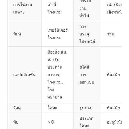
การใช้
การใช้งาน
เก้าอี้
เฟอร์นิเจอร์
งาน
เฉพาะ
โรงแรม
เชิงพาณิชย์
ทั่วไป
การ
เฟอร์นิเจอร์
พิมพ์
บรรจุ
วาย
โรงแรม
ไปรษณีย์
ห้องนั่งเล่น,
ห้องรับ
ประทาน
สไตล์
แอปพลิเคชัน
อาหาร,
การ
ทันสมัย
โรงแรม,
ออกแบบ
โรง
พยาบาล
วัสดุ
โลหะ
รูปร่าง
ทันสมัย
ประเภท
พับ
NO
อะลูมิเนียม
โลหะ