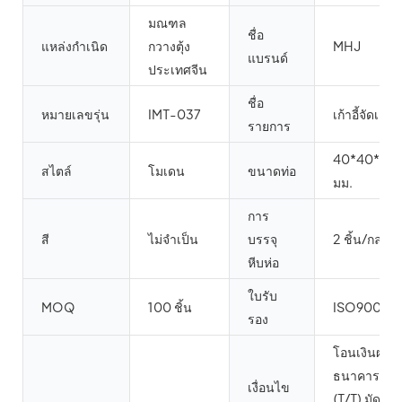
มณฑล
ชื่อ
แหล่งกำเนิด
กวางตุ้ง
MHJ
แบรนด์
ประเทศจีน
ชื่อ
หมายเลขรุ่น
IMT-037
เก้าอี้จัดเลี้ยง
รายการ
40*40*3.0
สไตล์
โมเดน
ขนาดท่อ
มม.
การ
สี
ไม่จำเป็น
บรรจุ
2 ชิ้น/กล่อง
หีบห่อ
ใบรับ
MOQ
100 ชิ้น
ISO9001
รอง
โอนเงินผ่าน
ธนาคาร
เงื่อนไข
(T/T) มัดจำ