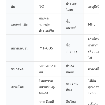
ประเภท
พับ
NO
อะลูมิเนียม
โลหะ
มณฑล
ชื่อ
แหล่งกำเนิด
กวางตุ้ง
MHJ
แบรนด์
ประเทศจีน
เก้าอี้ทาน
ชื่อ
อาหาร
หมายเลขรุ่น
IMT-005
รายการ
เลียนแบบ
ไม้
30*30*2.0
สีของ
ขนาดท่อ
ผิวลายไม้
มม.
หลอด
โฟมความ
ไม้อัด
กระดาน
เบาะโฟม
หนาแน่นสูง
คุณภาพสูง
ที่นั่ง
40-50
12 มม.
การเชื่อมที่
ลื่นไถล
ปลั๊กป้องกัน